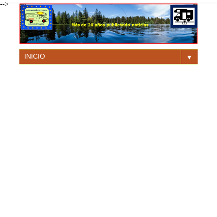
-->
▼