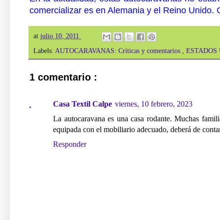
comercializar es en Alemania y el Reino Unido. 
at
julio 10, 2011
Labels:
AUTOCARAVANAS: Criticas y comentarios
,
ESTADOS 
1 comentario :
Casa Textil Calpe
viernes, 10 febrero, 2023
La autocaravana es una casa rodante. Muchas famili
equipada con el mobiliario adecuado, deberá de conta
Responder