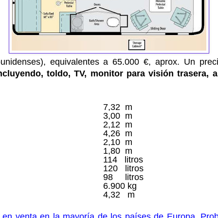
ounidenses
),
equivalentes a 65.000 €, aprox
. U
n prec
ncluyendo, toldo, TV, monitor para visión trasera, 
7,32 m
3,00 m
2,12 m
4,26 m
2,10 m
1,80 m
e
114 litros
120 litros
98 litros
6.900 kg
4,32 m
n en venta en la mayoría de los países de Europa. Pro