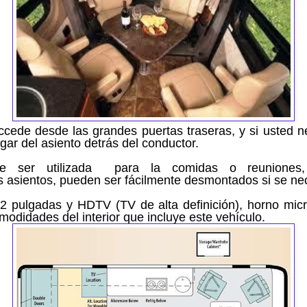
accede
desde las grandes
puertas traseras,
y si usted 
ugar del asiento detrás del conductor.
e ser utilizada
para la comidas o reunione
s asientos,
pueden ser fácilmente
d
esmontados si se ne
2 pulgadas y
HDTV
(TV de alta definición), horno mi
omodidades
del interior
que incluye este vehículo
.