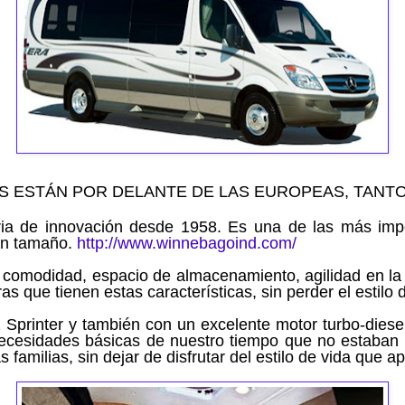
ESTÁN POR DELANTE DE LAS EUROPEAS, TANTO 
ria de innovación desde 1958. Es una de las más imp
an tamaño.
http://www.winnebagoind.com/
a comodidad, espacio
de almacenamiento
, agilidad en l
as que tienen estas características
, sin perder el estil
z
Sprinter
y también
con un excelente motor turbo
-diese
necesidades básicas de nuestro tiempo que no estaban
s familias, sin dejar de
disfrutar
d
el estilo de vida
que ap