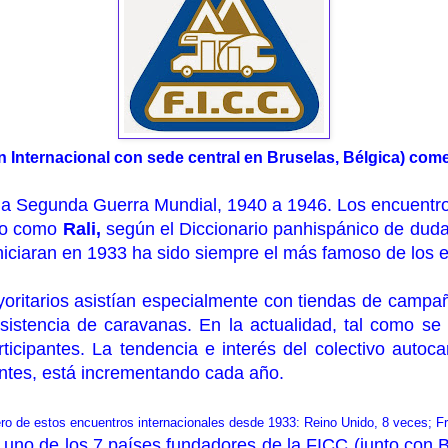
n Internacional con sede central en Bruselas, Bélgica) com
 la Segunda Guerra Mundial, 1940 a 1946. Los encuentr
ano como
Rali
,
según el Diccionario panhispánico de dudas
iciaran en 1933 ha sido siempre el más famoso de los en
ayoritarios asistían especialmente con tiendas de camp
 asistencia de caravanas. En la actualidad, tal como 
icipantes. La tendencia e interés del colectivo autoca
entes, está incrementando cada año.
o de estos encuentros internacionales desde 1933: Reino Unido, 8 veces; F
o de los 7 países fundadores de la FICC (junto con Bél