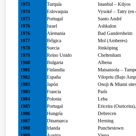
1973
Turquía
Istanbul – Kilyos
1974
Eslovaquia
Vysoké – Tatry (en 
1975
Portugal
Santo André
1976
Israel
Ashkalon
1976
Alemania
Bad Gandersheim
1977
Bélgica
Mol (Amberes)
1978
Suecia
Jönköping
1979
Reino Unido
Cheltenham
1980
Bulgaria
Albena
1981
Finlandia
Maisansola – Tamp
1982
España
Vilopriu (Bajo Amp
1983
Japón
Onoji & Miami site
1983
Francia
París
1984
Polonia
Leba
1985
Portugal
Ericeira (Ouriceira
1986
Hungría
Debrecen
1987
Dinamarca
Herning
1988
Irlanda
Punchestown
1989
Austria
Viena