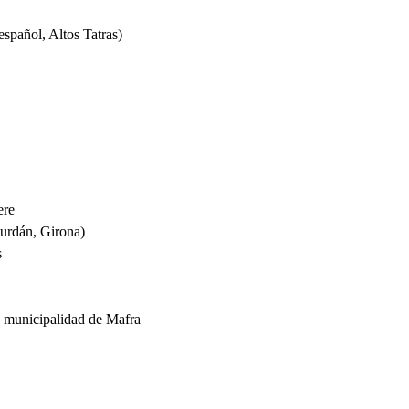
español, Altos Tatras)
ere
urdán, Girona)
s
), municipalidad de Mafra