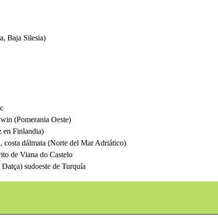
, Baja Silesia)
c
win (Pomerania Oeste)
z en Finlandia)
,
costa dálmata (Norte del Mar Adriático)
rito de Viana do Castelo
 Datça) sudoeste de Turquía