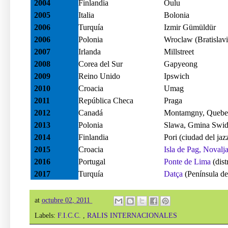
2004
Finlandia
Oulu
2005
Italia
Bolonia
2006
Turquía
Izmir Gümüldür
2006
Polonia
Wroclaw (Bratislavia
2007
Irlanda
Millstreet
2008
Corea del Sur
Gapyeong
2009
Reino Unido
Ipswich
2010
Croacia
Umag
2011
República Checa
Praga
2012
Canadá
Montamgny, Quebe
2013
Polonia
Slawa, Gmina Swid
2014
Finlandia
Pori (ciudad del jaz
2015
Croacia
Isla de Pag, Novalja
2016
Portugal
Ponte de Lima
(dist
2017
Turquía
Datça
(Península de
at
octubre 02, 2011
Labels:
F.I.C.C.
,
RALIS INTERNACIONALES