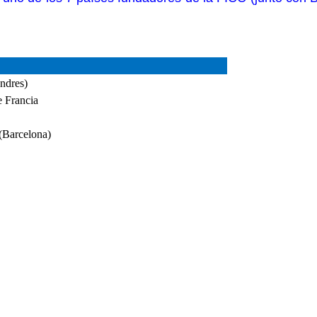
ndres)
e Francia
(Barcelona)