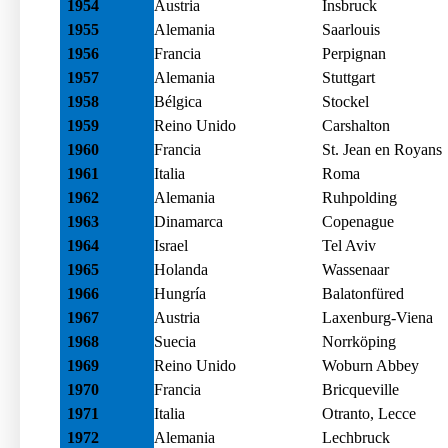
1954
Austria
Insbruck
1955
Alemania
Saarlouis
1956
Francia
Perpignan
1957
Alemania
Stuttgart
1958
Bélgica
Stockel
1959
Reino Unido
Carshalton
1960
Francia
St. Jean en Royans
1961
Italia
Roma
1962
Alemania
Ruhpolding
1963
Dinamarca
Copenague
1964
Israel
Tel Aviv
1965
Holanda
Wassenaar
1966
Hungría
Balatonfüred
1967
Austria
Laxenburg-Viena
1968
Suecia
Norrköping
1969
Reino Unido
Woburn Abbey
1970
Francia
Bricqueville
1971
Italia
Otranto, Lecce
1972
Alemania
Lechbruck