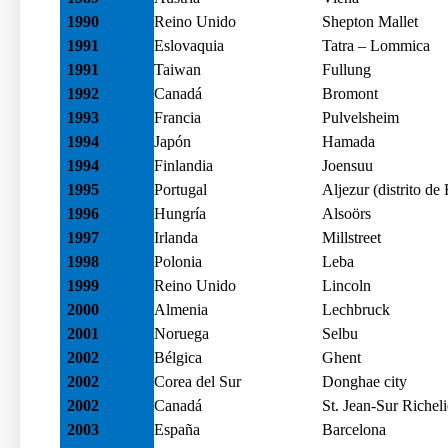
1990
Reino Unido
Shepton Mallet
1991
Eslovaquia
Tatra – Lommica
1991
Taiwan
Fullung
1992
Canadá
Bromont
1993
Francia
Pulvelsheim
1994
Japón
Hamada
1994
Finlandia
Joensuu
1995
Portugal
Aljezur (distrito de 
1996
Hungría
Alsoörs
1997
Irlanda
Millstreet
1998
Polonia
Leba
1999
Reino Unido
Lincoln
2000
Almenia
Lechbruck
2001
Noruega
Selbu
2002
Bélgica
Ghent
2002
Corea del Sur
Donghae city
2002
Canadá
St. Jean-Sur Richel
2003
España
Barcelona