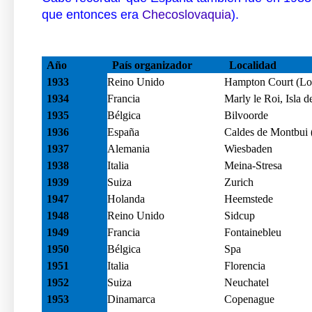
que entonces era
Checoslovaquia
).
Año
País organizador
Localidad
1933
Reino Unido
Hampton Court (Lo
1934
Francia
Marly le Roi, Isla d
1935
Bélgica
Bilvoorde
1936
España
Caldes de Montbui 
1937
Alemania
Wiesbaden
1938
Italia
Meina-Stresa
1939
Suiza
Zurich
1947
Holanda
Heemstede
1948
Reino Unido
Sidcup
1949
Francia
Fontainebleu
1950
Bélgica
Spa
1951
Italia
Florencia
1952
Suiza
Neuchatel
1953
Dinamarca
Copenague