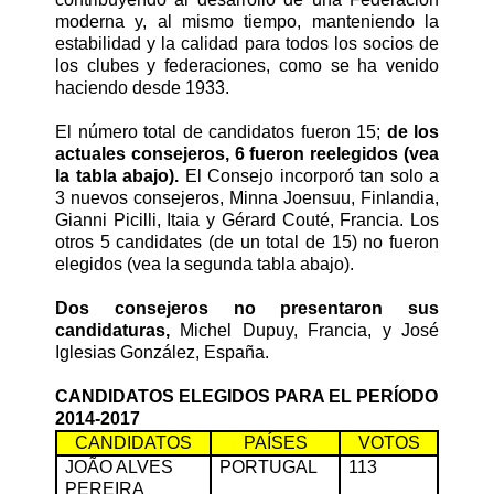
moderna y, al mismo tiempo, manteniendo la
estabilidad y la calidad para todos los socios de
los clubes y federaciones, como se ha venido
haciendo desde
1933.
El número total de candidatos fueron 15;
de los
actuales consejeros, 6 fueron reelegidos
(vea
la tabla abajo).
El Consejo incorporó tan solo a
3 nuevos consejeros, Minna Joensuu, Finlandia,
Gianni Picilli, Itaia y Gérard Couté, Francia. Los
otros 5 candidates (de un total de 15) no fueron
elegidos (vea la segunda tabla abajo).
Dos consejeros no presentaron sus
candidaturas
,
Michel Dupuy, Francia, y José
Iglesias González, España.
CANDIDATOS ELEGIDOS PARA EL PERÍODO
2014-2017
CANDIDATOS
PAÍSES
VOTOS
JOÃO ALVES
PORTUGAL
113
PEREIRA