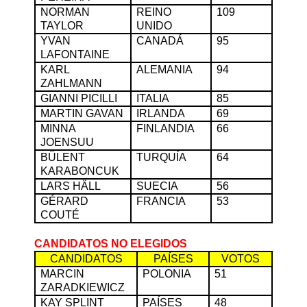
NORMAN
REINO
109
TAYLOR
UNIDO
YVAN
CANADÁ
95
LAFONTAINE
KARL
ALEMANIA
94
ZAHLMANN
GIANNI PICILLI
ITALIA
85
MARTIN GAVAN
IRLANDA
69
MINNA
FINLANDIA
66
JOENSUU
BÜLENT
TURQUÍA
64
KARABONCUK
LARS HÄLL
SUECIA
56
GÉRARD
FRANCIA
53
COUTÉ
CANDIDATOS NO ELEGIDOS
CANDIDATOS
PAÍSES
VOTOS
MARCIN
POLONIA
51
ZARADKIEWICZ
KAY SPLINT
PAÍSES
48