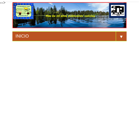
-->
▼