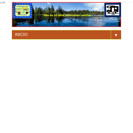
-->
▼