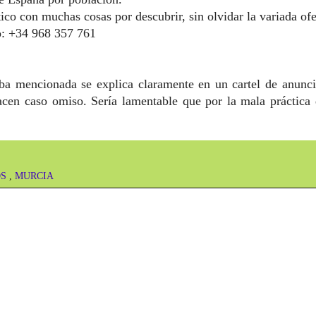
stico con muchas cosas por
descubrir
, sin olvidar la variada o
o: +34
968 357 761
riba mencionada se explica claramente en un cartel de anunc
cen caso omiso. Sería lamentable que por la mala práctica 
ia.
OS
,
MURCIA