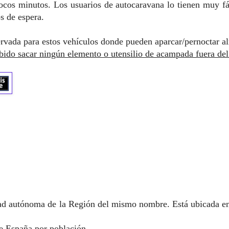
pocos minutos. L
os usuarios de autocaravana lo tienen muy fác
s de espera.
ervada para estos vehículos donde pueden aparcar/pernoctar a
bido sacar ningún elemento o utensilio de acampada fuera del
ad autónoma de la Región del mismo nombre. Está ubicada en
de España por población.