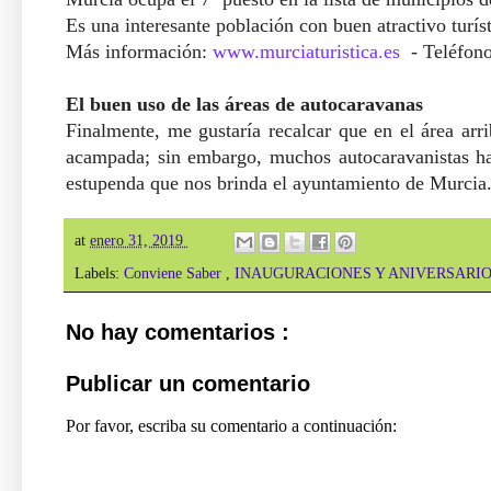
Es una interesante población con buen atractivo turí
Más información:
www.murciaturistica.es
- Teléfon
El buen uso de las áreas de autocaravanas
Finalmente, me gustaría recalcar que en el área ar
acampada; sin embargo, muchos autocaravanistas ha
estupenda que nos brinda el ayuntamiento de Murc
at
enero 31, 2019
Labels:
Conviene Saber
,
INAUGURACIONES Y ANIVERSARI
No hay comentarios :
Publicar un comentario
Por favor, escriba su comentario a continuación: