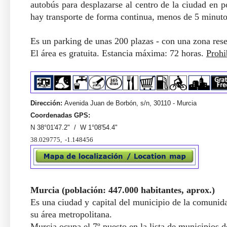
autobús para desplazarse al centro de la ciudad en 
hay transporte de forma continua, menos de 5 minuto
Es un parking de unas 200 plazas - con una zona res
El área es gratuita. Estancia máxima: 72 horas.
Prohi
Dirección: 
Avenida Juan de Borbón, s/n, 30110 - Murcia 
Coordenadas GPS:  
N 38°01'47.2"  /  W 1°08'54.4"
38.029775,  -1.148456
Murcia (población: 447.000 habitantes, aprox.)
Es una ciudad y capital del municipio de la comunid
su área metropolitana.
Murcia ocupa el 7º puesto en la lista de municipios 