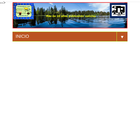
-->
▼